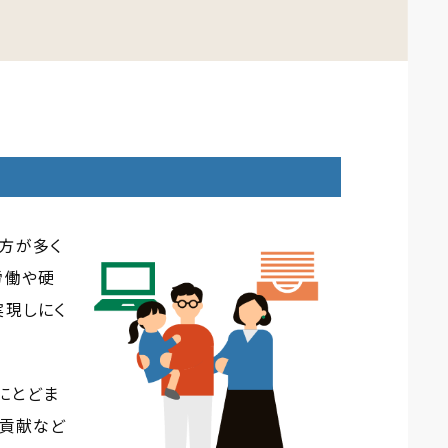
方が多く
労働や硬
実現しにく
にとどま
会貢献など