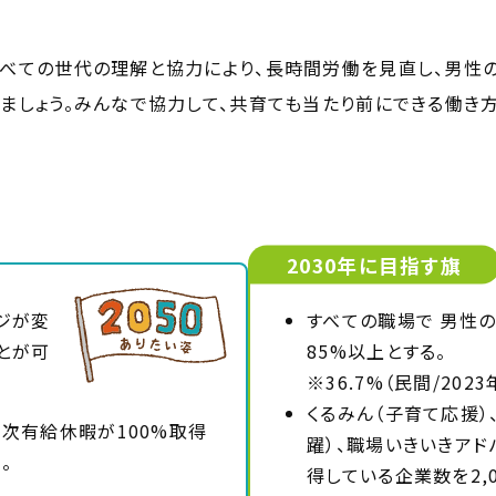
すべての世代の理解と協力により、長時間労働を見直し、男性
ましょう。みんなで協力して、共育ても当たり前にできる働き
2030年に目指す旗
ジが変
すべての職場で 男性
とが可
85%以上とする。
※36.7%（民間/2023
くるみん（子育て応援）
次有給休暇が100%取得
躍）、職場いきいきア
。
得している企業数を2,0