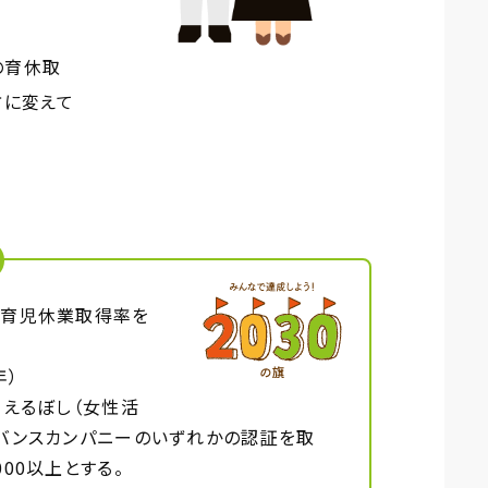
の育休取
方に変えて
の育児休業取得率を
年）
、えるぼし（女性活
ドバンスカンパニーのいずれかの認証を取
00以上とする。