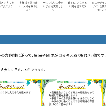
も・子育てを
多様性を認め合
一人ひとりに合っ
暮らし、つながる
県土のグラ
会で支えよう
い、人権を尊重し
た学びを実現しよ
仲間を増やそう
ザインを策
よう
う
現しよ
4つの方向性に沿って、県民や団体が自ら考え取り組む行動です
、拡大して見ることができます。