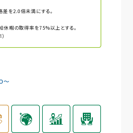
差を2.0倍未満にする。
給休暇の取得率を75%以上とする。
年）
O〜