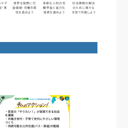
ンドデ
世界を視野に付
多様な人材の労
社会課題の解決
定・実
加価値・労働生産
働参加と省力化
のために様々な
う
性を高めよう
投資を進めよう
主体で共創しよう
。