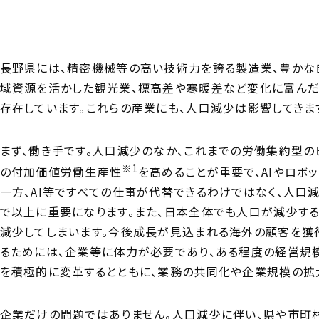
長野県には、精密機械等の高い技術力を誇る製造業、豊かな
域資源を活かした観光業、標高差や寒暖差など変化に富んだ
存在しています。これらの産業にも、人口減少は影響してきま
まず、働き手です。人口減少のなか、これまでの労働集約型の
※1
の付加価値労働生産性
を高めることが重要で、AIやロボ
一方、AI等ですべての仕事が代替できるわけではなく、人口
で以上に重要になります。また、日本全体でも人口が減少する
減少してしまいます。今後成長が見込まれる海外の顧客を獲
るためには、企業等に体力が必要であり、ある程度の経営規
を積極的に変革するとともに、業務の共同化や企業規模の拡
企業だけの問題ではありません。人口減少に伴い、県や市町