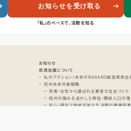
お知らせを受け取る
「私」のペースで、活動を知る
お知らせ
県民会議について
私のアクション！未来のNAGANO創造県民会
信州未来共創戦略
若者・女性から選ばれる寛容な社会づくり
信州の強みを活かした移住・関係人口の増
安心・便利で持続可能な生活圏の整備促
変革期を乗り越える経営等の革新
マンガ版 信州未来共創戦略
あいうえお作文RAP “みらいのながの"