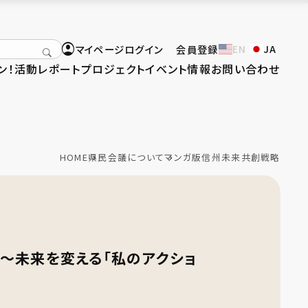
マイページログイン
会員登録
EN
JA
ン！
活動レポート
プロジェクト
イベント情報
お問い合わせ
HOME
県民会議について
マンガ版信州未来共創戦略
〜未来を変える「私のアクショ