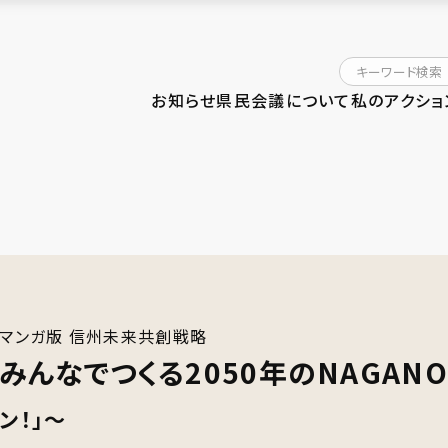
お知らせ
県民会議について
私のアクショ
マンガ版 信州未来共創戦略
みんなでつくる2050年のNAGANO
ン！」〜