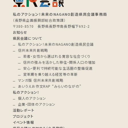
私のアクション！未来のNAGANO創造県民会議事務局
（長野県企画振興部総合政策課）
〒380-8570 長野県長野市南長野幅下692-2
お知らせ
県民会議について
私のアクション！未来のNAGANO創造県民会議
信州未来共創戦略
若者・女性から選ばれる寛容な社会づくり
信州の強みを活かした移住・関係人口の増加
安心・便利で持続可能な生活圏の整備促進
変革期を乗り越える経営等の革新
マンガ版 信州未来共創戦略
あいうえお作文RAP “みらいのながの"
私のアクション！
個人のアクション
企業・団体のアクション
活動レポート
プロジェクト
イベント情報