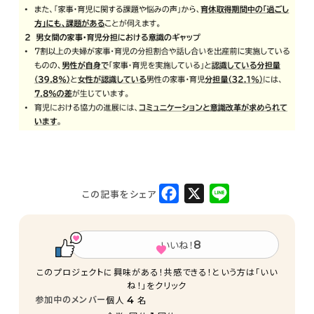
F
X
L
この記事をシェア
a
i
c
n
e
e
b
o
いいね！
8
o
k
このプロジェクトに興味がある！共感できる！という方は「いい
ね！」をクリック
参加中のメンバー
4
個人
名