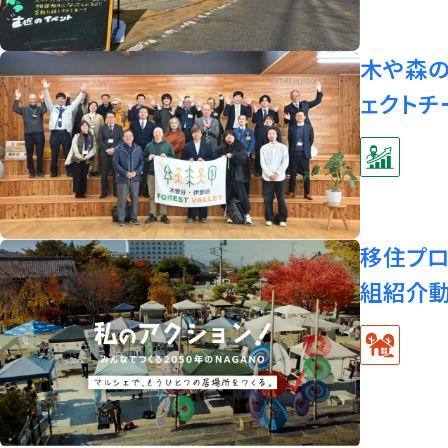
木や森
ェクトチ
移住プロ
組紹介