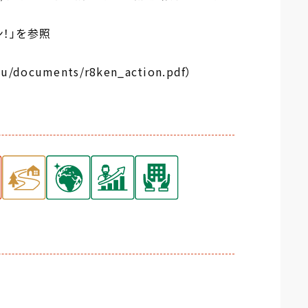
！」を参照
aku/documents/r8ken_action.pdf）