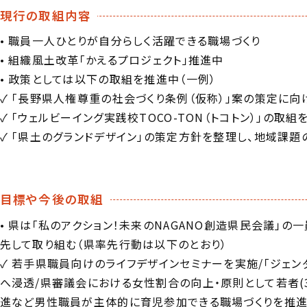
現行の取組内容
• 職員一人ひとりが自分らしく活躍できる職場づくり
• 組織風土改革「かえるプロジェクト」推進中
• 政策としては以下の取組を推進中（一例）
✓ 「長野県人権尊重の社会づくり条例（仮称）」案の策定に向
✓ 「ウェルビーイング実践校TOCO-TON（トコトン）」の取組
✓ 「県土のグランドデザイン」の策定方針を整理し、地域課
目標や今後の取組
• 県は「私のアクション！未来のNAGANO創造県民会議」
先して取り組む（県率先行動は以下のとおり）
✓ 若手県職員向けのライフデザインセミナーを実施/「ジェ
へ浸透/県審議会における女性割合の向上・原則として若者(
進など男性職員が主体的に育児参加できる職場づくりを推進