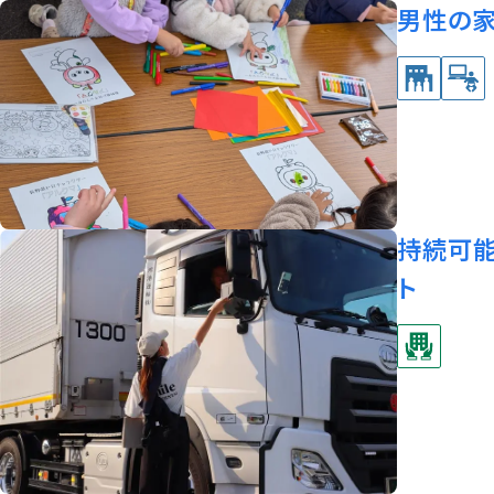
男性の家
持続可
ト