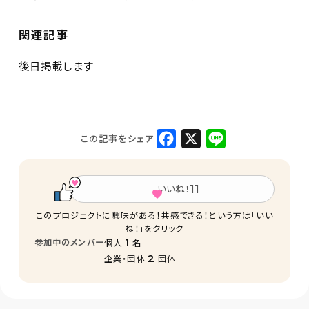
関連記事
後日掲載します
F
X
L
この記事をシェア
a
i
c
n
e
e
b
o
いいね！
11
o
k
このプロジェクトに興味がある！共感できる！という方は「いい
ね！」をクリック
参加中のメンバー
1
個人
名
2
企業・団体
団体