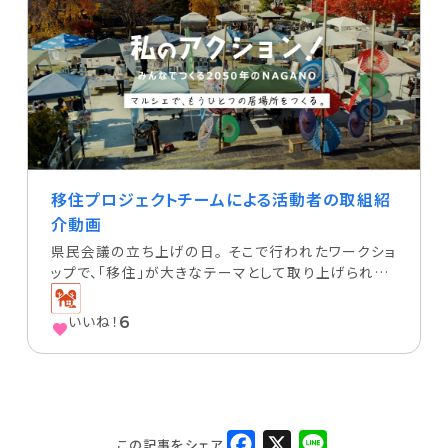
移住プロジェクトチームによる活動者の取組紹
介動画
県民会議の立ち上げの日。 そこで行われたワークショ
ップで、「移住」が大きなテーマとして取り上げられ、
活発な意見交換が行われました。 そこで、県民会議で
は、有志による「移住プロジェクトチーム」を誕生。 プ
いいね！
6
ロジェクトチームでは、各自が実践している…
F
X
L
この記事をシェア