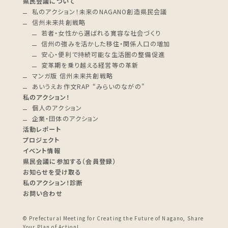
県民会議について
私のアクション！未来のNAGANO創造県民会議
信州未来共創戦略
若者・女性から選ばれる寛容な社会づくり
信州の強みを活かした移住・関係人口の増加
安心・便利で持続可能な生活圏の整備促進
変革期を乗り越える経営等の革新
マンガ版 信州未来共創戦略
あいうえお作文RAP “みらいのながの"
私のアクション！
個人のアクション
企業・団体のアクション
活動レポート
プロジェクト
イベント情報
県民会議に参加する（会員登録）
お知らせを受け取る
私のアクション！診断
お問い合わせ
© Prefectural Meeting for Creating the Future of Nagano, Share
Your Plan of Action!