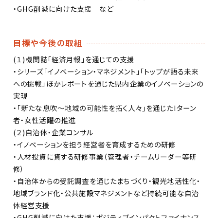
・GHG削減に向けた支援 など
目標や今後の取組
(１)機関誌「経済月報」を通じての支援
・シリーズ「イノベーション・マネジメント」「トップが語る未来
への挑戦」ほかレポートを通じた県内企業のイノベーションの
実現
・「新たな息吹～地域の可能性を拓く人々」を通じたIターン
者・女性活躍の推進
(２)自治体・企業コンサル
・イノベーションを担う経営者を育成するための研修
・人材投資に資する研修事業（管理者・チームリーダー等研
修）
・自治体からの受託調査を通じたまちづくり・観光地活性化・
地域ブランド化・公共施設マネジメントなど持続可能な自治
体経営支援
・GHG削減に向けた支援：ポジティブインパクトファイナンス