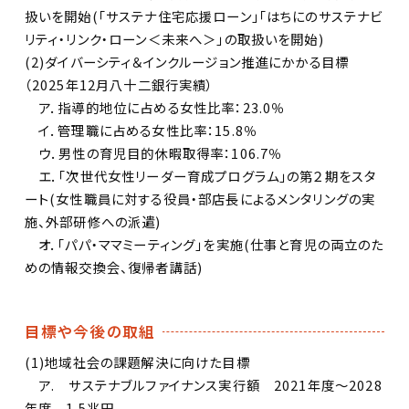
扱いを開始(「サステナ住宅応援ローン」「はちにのサステナビ
リティ・リンク・ローン＜未来へ＞」の取扱いを開始)
(2)ダイバーシティ＆インクルージョン推進にかかる目標
（2025年12月八十二銀行実績）
ア．指導的地位に占める女性比率：23.0％
イ．管理職に占める女性比率：15.8％
ウ．男性の育児目的休暇取得率：106.7％
エ．「次世代女性リーダー育成プログラム」の第２期をスタ
ート(女性職員に対する役員・部店長によるメンタリングの実
施、外部研修への派遣)
オ．「パパ・ママミーティング」を実施(仕事と育児の両立のた
めの情報交換会、復帰者講話)
目標や今後の取組
(1)地域社会の課題解決に向けた目標
ア. サステナブルファイナンス実行額 2021年度～2028
年度 1.5兆円