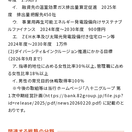
イ. 融資先の温室効果ガス排出量算定促進 2025年
度 排出量把握先450社
ウ. 事業用再生可能エネルギー発電設備向けサステナブ
ルファイナンス 2024年度～2030年度 900億円
エ. ZEH水準及び太陽光発電設備付き住宅ローン等
2024年度～2030年度 1万件
(2)ダイバーシティ＆インクルージョン推進にかかる目標
（2026年9月まで）
ア．指導的地位に占める女性比率30％以上、管理職に占め
る女性比率18％以上
イ．男性の育児目的休暇取得率100％
※今後の取組等は当行ホームページ「八十二グループ 第
１次中期経営計画（https://bank.82group.jp/file.jsp?
id=release/2025/pdf/news20260220.pdf）に記載のと
おりです。
関連する戦略の分野