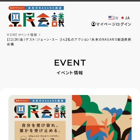
EN
JA
マイページログイン
HOME
イベント情報
【12/26（金）ゲスト：ジェーン・スー さん】私のアクション！未来のNAGANO創造県民
会議
EVENT
イベント情報