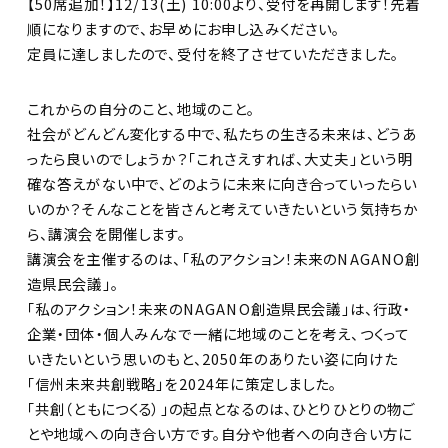
【50席追加！】12/13(土) 10:00より、受付を再開します！先着
順になりますので、お早めにお申し込みください。
定員に達しましたので、受付を終了させていただきました。
これからの自分のこと、地域のこと。
社会がどんどん変化する中で、私たちの生きる未来は、どうあ
ったら良いのでしょうか？「これさえすれば、大丈夫」という明
確な答えがない中で、どのように未来に向き合っていったらい
いのか？そんなことを皆さんと考えていきたいという気持ちか
ら、講演会を開催します。
講演会を主催するのは、「私のアクション！未来のNAGANO創
造県民会議」。
「私のアクション！未来のNAGANO創造県民会議」は、行政・
企業・団体・個人みんなで一緒に地域のことを考え、つくって
いきたいという思いのもと、2050年のありたい姿に向けた
「信州未来共創戦略」を2024年に策定しました。
「共創（ともにつくる）」の起点となるのは、ひとりひとりの物ご
とや地域への向き合い方です。自分や他者への向き合い方に