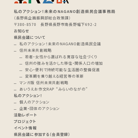
私のアクション！未来のNAGANO創造県民会議事務局
（長野県企画振興部総合政策課）
〒380-8570 長野県長野市南長野幅下692-2
お知らせ
県民会議について
私のアクション！未来のNAGANO創造県民会議
信州未来共創戦略
若者・女性から選ばれる寛容な社会づくり
信州の強みを活かした移住・関係人口の増加
安心・便利で持続可能な生活圏の整備促進
変革期を乗り越える経営等の革新
マンガ版 信州未来共創戦略
あいうえお作文RAP “みらいのながの"
私のアクション！
個人のアクション
企業・団体のアクション
活動レポート
プロジェクト
イベント情報
県民会議に参加する（会員登録）