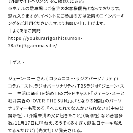
（外部サイトへリンク）をご確認ください。
※ホテルの駐車場はご宿泊のお客様優先となっております。
恐れ入りますが、イベントにご参加の方は近隣のコインパーキ
ングをご利用くださいますようお願い申し上げます。
｜よくあるご質問
https://youkurarigoshitsumon-
28a7nj9.gamma.site/
｜ゲスト
ジェーン・スー さん ( コラムニスト・ラジオパーソナリティ)
コラムニスト、ラジオパーソナリティ。TBSラジオ『ジェーン・ス
ー 生活は踊る』を始めTBSポッドキャスト『ジェーン・スーと
堀井美香の「OVER THE SUN」』、『となりの雑談』のパーソ
ナリティーも務める。『へこたれてなんかいられない』（中央公
論新社）、『介護未満の父に起きたこと』（新潮社）など著書多
数。11月17日に「『ねえ、ろうそく多すぎて誕生日ケーキ燃え
てるんだけど』（光文社）が発売される。